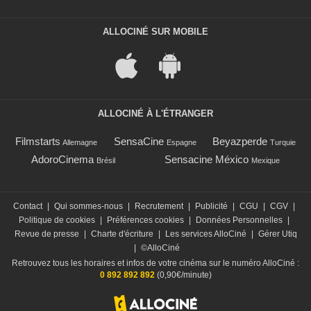
ALLOCINÉ SUR MOBILE
ALLOCINÉ À L'ÉTRANGER
Filmstarts
SensaCine
Beyazperde
Allemagne
Espagne
Turquie
AdoroCinema
Sensacine México
Brésil
Mexique
Contact
|
Qui sommes-nous
|
Recrutement
|
Publicité
|
CGU
|
CGV
|
Politique de cookies
|
Préférences cookies
|
Données Personnelles
|
Revue de presse
|
Charte d'écriture
|
Les services AlloCiné
|
Gérer Utiq
|
©AlloCiné
Retrouvez tous les horaires et infos de votre cinéma sur le numéro AlloCiné :
0 892 892 892
(0,90€/minute)