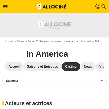
profil
menu
search
Accueil
Séries
Séries TV les plus populaires
In America
In America S02
Casti
In America
Accueil
Saisons et Episodes
Casting
News
Vidéo
Saison 2
Acteurs et actrices