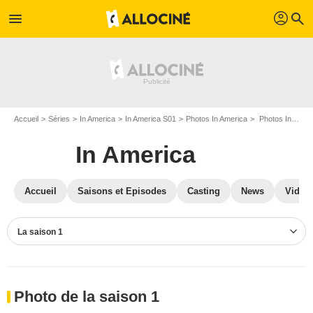
profil
menu
search
Accueil
Séries
In America
In America S01
Photos In America
Photos In America S01
In America
Accueil
Saisons et Episodes
Casting
News
Vidéo
La saison 1
Photo de la saison 1