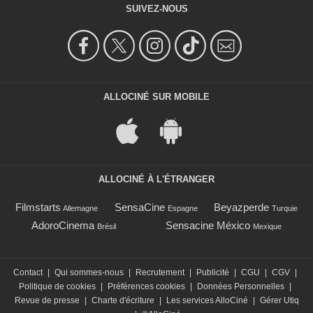
SUIVEZ-NOUS
ALLOCINÉ SUR MOBILE
ALLOCINÉ À L'ÉTRANGER
Filmstarts
SensaCine
Beyazperde
Allemagne
Espagne
Turquie
AdoroCinema
Sensacine México
Brésil
Mexique
Contact
|
Qui sommes-nous
|
Recrutement
|
Publicité
|
CGU
|
CGV
|
Politique de cookies
|
Préférences cookies
|
Données Personnelles
|
Revue de presse
|
Charte d'écriture
|
Les services AlloCiné
|
Gérer Utiq