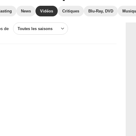
asting
News
Vidéos
Critiques
Blu-Ray, DVD
Musiq
os de
Toutes les saisons