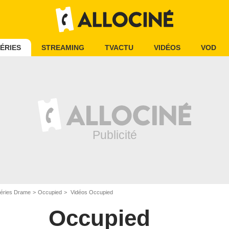
ÉRIES
STREAMING
TVACTU
VIDÉOS
VOD
éries Drame
Occupied
Vidéos Occupied
Occupied