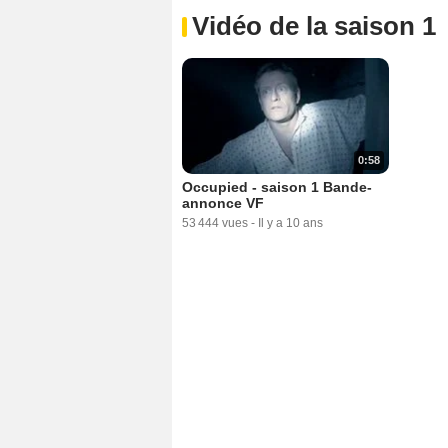
Vidéo de la saison 1
0:58
Occupied - saison 1 Bande-
annonce VF
53 444 vues
-
Il y a 10 ans