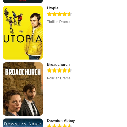
Utopia
Thriller
,
Drame
Broadchurch
Policier
,
Drame
Downton Abbey