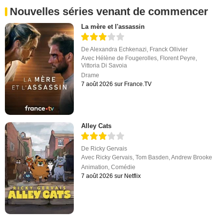
Nouvelles séries venant de commencer
La mère et l'assassin
De
Alexandra Echkenazi
,
Franck Ollivier
Avec
Hélène de Fougerolles
,
Florent Peyre
,
Vittoria Di Savoia
Drame
7 août 2026 sur France.TV
Alley Cats
De
Ricky Gervais
Avec
Ricky Gervais
,
Tom Basden
,
Andrew Brooke
Animation
,
Comédie
7 août 2026 sur Netflix