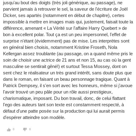
jusqu'au bout des doigts (très joli générique, au passage), ne
parvient jamais à retrouver le sel, la saveur de l'écriture de Joël
Dicker, ses apartés (notamment en début de chapitre), certes
impossible à mettre en images mais qui, justement, faisait toute la
différence, amenant « La Vérité sur l'affaire Harry Quebert » de
bon à excellent polar. Tout ça est un peu impersonnel, l'effet de
surprise n'étant (évidemment) pas de mise. Les interprètes sont
en général bien choisis, notamment Kristine Froseth, Nola
Kellergan assez troublante (au passage, on a quand même pris le
soin de choisir une actrice de 21 ans et non 15, au cas où la gent
masculine se sentirait gêné!) et surtout Tessa Mossey, dont on
sent chez le réalisateur un très grand intérêt, sans doute plus que
dans le roman, en faisant un beau personnage tragique. Quant à
Patrick Dempsey, il s'en sort avec les honneurs, même si j'avoue
l'avoir trouvé un peu pâle pour un rôle aussi prestigieux,
charismatique, imposant. Du bon travail, donc, de celui flattant
l'ego des auteurs tant son texte est constamment respecté, à
défaut d'une patte posée sur la production qui lui aurait permis
d'espérer atteindre son modèle.
0
0