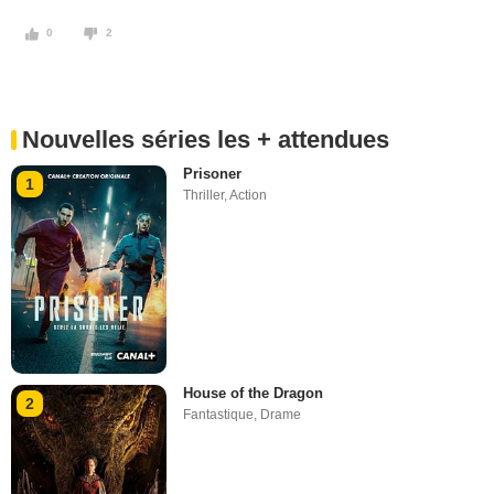
0
2
Nouvelles séries les + attendues
Prisoner
1
Thriller
,
Action
House of the Dragon
2
Fantastique
,
Drame