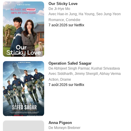
Our Sticky Love
De
Ji-Hye Mo
Avec
Hae-in Jung
,
Ha Young
,
Seo Jung-Yeon
Romance
,
Comédie
7 août 2026 sur Netflix
Operation Safed Saagar
De
Abhijeet Singh Parmar
,
Kushal Srivastava
Avec
Siddharth
,
Jimmy Shergill
,
Abhay Verma
Action
,
Drame
7 août 2026 sur Netflix
Anna Pigeon
De
Morwyn Brebner