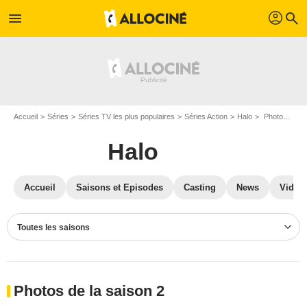
profil
menu
search
Accueil
Séries
Séries TV les plus populaires
Séries Action
Halo
Photos Halo
Halo
Accueil
Saisons et Episodes
Casting
News
Vidéo
Toutes les saisons
Photos de la saison 2