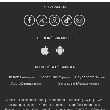
SUIVEZ-NOUS
ALLOCINÉ SUR MOBILE
ALLOCINÉ À L'ÉTRANGER
Filmstarts
SensaCine
Beyazperde
Allemagne
Espagne
Turquie
AdoroCinema
Sensacine México
Brésil
Mexique
Contact
|
Qui sommes-nous
|
Recrutement
|
Publicité
|
CGU
|
CGV
|
Politique de cookies
|
Préférences cookies
|
Données Personnelles
|
Revue de presse
|
Charte d'écriture
|
Les services AlloCiné
|
Gérer Utiq