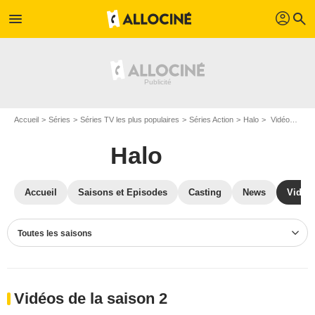
profil
menu
search
Accueil
Séries
Séries TV les plus populaires
Séries Action
Halo
Vidéos Halo
Halo
Accueil
Saisons et Episodes
Casting
News
Vidéo
Toutes les saisons
Vidéos de la saison 2