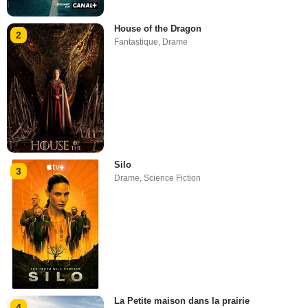
House of the Dragon
2
Fantastique
,
Drame
Silo
3
Drame
,
Science Fiction
La Petite maison dans la prairie
4