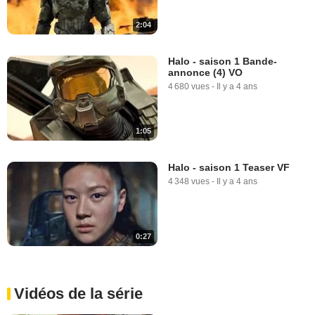
2:04
Halo - saison 1 Bande-
annonce (4) VO
4 680 vues
-
Il y a 4 ans
1:05
Halo - saison 1 Teaser VF
4 348 vues
-
Il y a 4 ans
0:27
Vidéos de la série