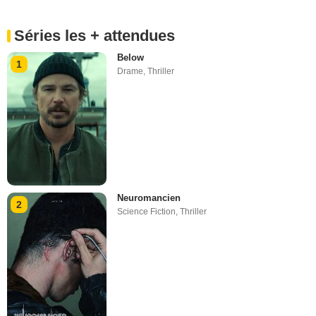
Séries les + attendues
Below
1
Drame
,
Thriller
Neuromancien
2
Science Fiction
,
Thriller