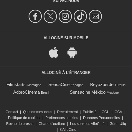
SUIVEZ-NOUS
ALLOCINÉ SUR MOBILE
ALLOCINÉ À L'ÉTRANGER
Filmstarts
SensaCine
Beyazperde
Allemagne
Espagne
Turquie
AdoroCinema
Sensacine México
Brésil
Mexique
Contact
|
Qui sommes-nous
|
Recrutement
|
Publicité
|
CGU
|
CGV
|
Politique de cookies
|
Préférences cookies
|
Données Personnelles
|
Revue de presse
|
Charte d'écriture
|
Les services AlloCiné
|
Gérer Utiq
|
©AlloCiné