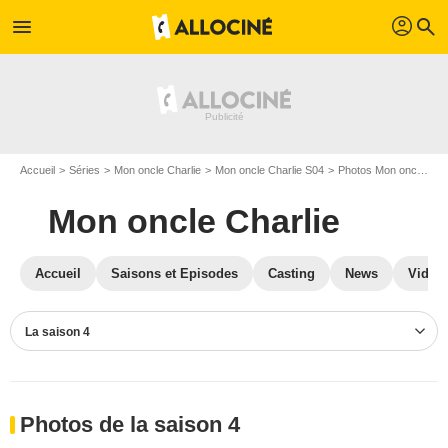
profil
menu
search
Accueil
Séries
Mon oncle Charlie
Mon oncle Charlie S04
Photos Mon oncle Charlie
Mon oncle Charlie
Accueil
Saisons et Episodes
Casting
News
Vidéo
La saison 4
Photos de la saison 4