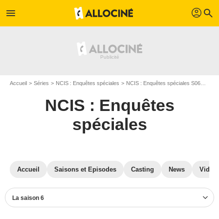
profil
menu
search
Accueil
Séries
NCIS : Enquêtes spéciales
NCIS : Enquêtes spéciales S06
Phot
NCIS : Enquêtes
spéciales
Accueil
Saisons et Episodes
Casting
News
Vidéo
La saison 6