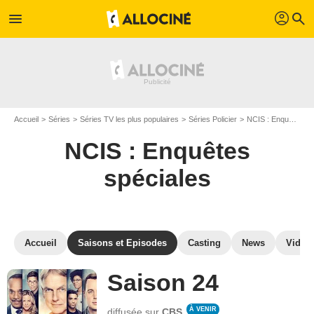
profil
menu
search
Accueil
Séries
Séries TV les plus populaires
Séries Policier
NCIS : Enquêtes spéciales
NCIS : Enquêtes
spéciales
Accueil
Saisons et Episodes
Casting
News
Vidéo
Saison 24
À VENIR
diffusée sur
CBS