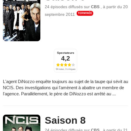
24 épisodes
diffusés sur
CBS
,
à partir du
20
TERMINÉE
septembre 2011
Spectateurs
4,2
94 notes, 3 critiques
L'agent DiNozzo enquête toujours au sujet de la taupe qui sévit au
NCIS. Des investigations qui l'amènent à abattre un membre de
l'agence. Parallèlement, le père de DiNozzo est arrêté au ...
Saison 8
24 épisodes
diffusés sur
CBS
,
à partir du
21