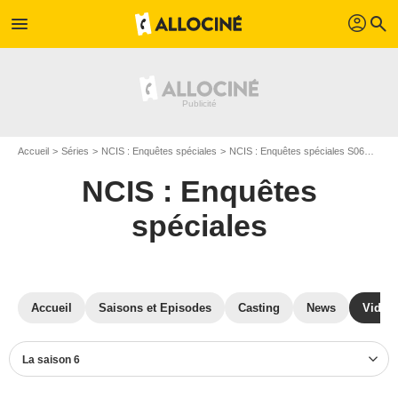
profil
menu
search
Accueil
Séries
NCIS : Enquêtes spéciales
NCIS : Enquêtes spéciales S06
Vidé
NCIS : Enquêtes
spéciales
Accueil
Saisons et Episodes
Casting
News
Vidéo
La saison 6