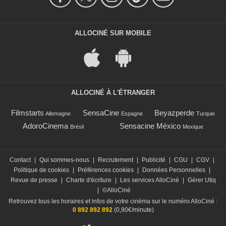
ALLOCINÉ SUR MOBILE
ALLOCINÉ À L'ÉTRANGER
Filmstarts
SensaCine
Beyazperde
Allemagne
Espagne
Turquie
AdoroCinema
Sensacine México
Brésil
Mexique
Contact
|
Qui sommes-nous
|
Recrutement
|
Publicité
|
CGU
|
CGV
|
Politique de cookies
|
Préférences cookies
|
Données Personnelles
|
Revue de presse
|
Charte d'écriture
|
Les services AlloCiné
|
Gérer Utiq
|
©AlloCiné
Retrouvez tous les horaires et infos de votre cinéma sur le numéro AlloCiné :
0 892 892 892
(0,90€/minute)