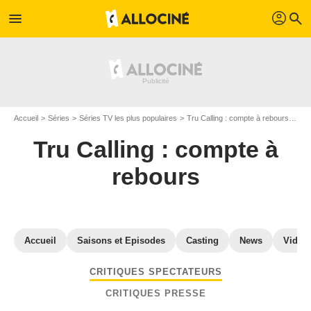
profil
menu
search
Accueil
Séries
Séries TV les plus populaires
Tru Calling : compte à rebours
Cri
Tru Calling : compte à
rebours
Accueil
Saisons et Episodes
Casting
News
Vidéo
CRITIQUES SPECTATEURS
CRITIQUES PRESSE