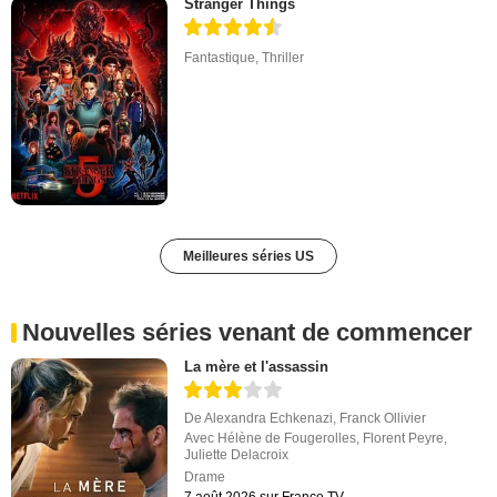
Stranger Things
Fantastique
,
Thriller
Meilleures séries US
Nouvelles séries venant de commencer
La mère et l'assassin
De
Alexandra Echkenazi
,
Franck Ollivier
Avec
Hélène de Fougerolles
,
Florent Peyre
,
Juliette Delacroix
Drame
7 août 2026 sur France.TV