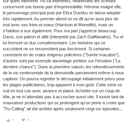
sur quels éléments Tru va interférer), néanmoins les scénarii
conservent une bonne part d'imprévisibilité. Héroïne malgré elle,
le personnage principal joué par Eliza Dushku se laisse adopter
très rapidement. Au premier abord on se dit qu'on aura plus de
mal avec ses frère et soeur (Harrison et Meredith), mais on
s'habitue à eux également. Pour ma part j'apprécie beaucoup
Davis, son patron et allié (interprété par Zach Galifianakis). Tru et
lui forment un duo complémentaire. Les histoires qui se
succèdent ne se ressemblent pas forcément. Si certaines
consistent en de vraies énigmes policières ("Soirée macabre"),
d'autres sont par exemple davantage portées sur l'émotion ("La
dernière chance"). Dans la première saison, les rebondissements
de la vie sentimentale de la demoiselle parviennent même à nous
captiver. On pourra regretter le découpage initialement prévu pour
les plages publicitaires, trop apparent à mon goût. Cette série se
suit en tout cas avec aisance et plaisir. Achetée sur un coup de
tête, je ne m'attendais pas à accrocher aussi vite. Il existe tant de
mauvaises productions qui se prolongent qu'on peine à croire que
"Tru Calling" ait été arrêtée après seulement vingt-six épisodes...
0
0