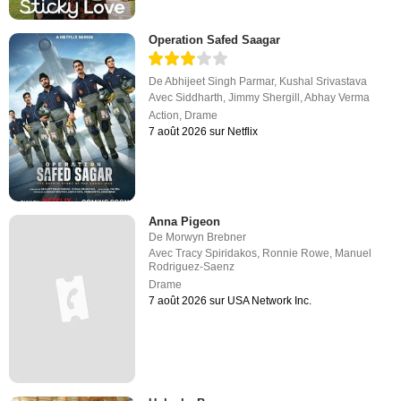
Operation Safed Saagar
De
Abhijeet Singh Parmar
,
Kushal Srivastava
Avec
Siddharth
,
Jimmy Shergill
,
Abhay Verma
Action
,
Drame
7 août 2026 sur Netflix
Anna Pigeon
De
Morwyn Brebner
Avec
Tracy Spiridakos
,
Ronnie Rowe
,
Manuel
Rodriguez-Saenz
Drame
7 août 2026 sur USA Network Inc.