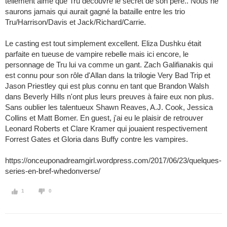
tellement aimé que Tru découvre le secret de son père.. Nous ne
saurons jamais qui aurait gagné la bataille entre les trio
Tru/Harrison/Davis et Jack/Richard/Carrie.
Le casting est tout simplement excellent. Eliza Dushku était
parfaite en tueuse de vampire rebelle mais ici encore, le
personnage de Tru lui va comme un gant. Zach Galifianakis qui
est connu pour son rôle d'Allan dans la trilogie Very Bad Trip et
Jason Priestley qui est plus connu en tant que Brandon Walsh
dans Beverly Hills n'ont plus leurs preuves à faire eux non plus.
Sans oublier les talentueux Shawn Reaves, A.J. Cook, Jessica
Collins et Matt Bomer. En guest, j'ai eu le plaisir de retrouver
Leonard Roberts et Clare Kramer qui jouaient respectivement
Forrest Gates et Gloria dans Buffy contre les vampires.
https://onceuponadreamgirl.wordpress.com/2017/06/23/quelques-
series-en-bref-whedonverse/
1
0