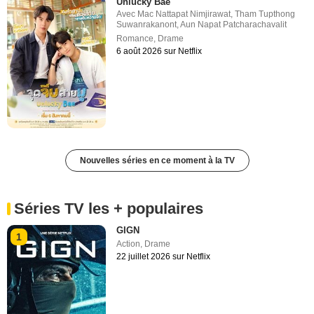
Unlucky Bae
Avec
Mac Nattapat Nimjirawat
,
Tham Tupthong
Suwanrakanont
,
Aun Napat Patcharachavalit
Romance
,
Drame
6 août 2026 sur Netflix
Nouvelles séries en ce moment à la TV
Séries TV les + populaires
GIGN
1
Action
,
Drame
22 juillet 2026 sur Netflix