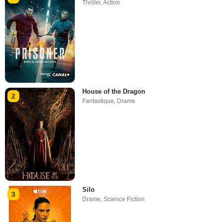
Thriller
,
Action
House of the Dragon
2
Fantastique
,
Drame
Silo
3
Drame
,
Science Fiction