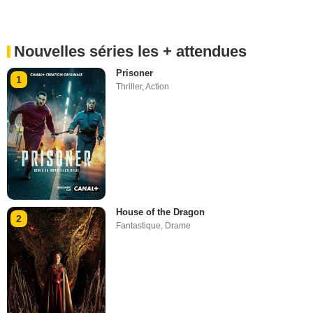
Nouvelles séries les + attendues
Prisoner
1
Thriller
,
Action
House of the Dragon
2
Fantastique
,
Drame