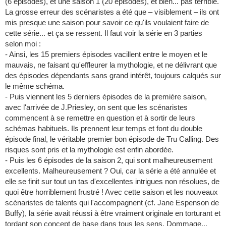
(6 épisodes), et une saison 1 (20 épisodes), et bien... pas terrible.
La grosse erreur des scénaristes a été que – visiblement – ils ont
mis presque une saison pour savoir ce qu'ils voulaient faire de
cette série... et ça se ressent. Il faut voir la série en 3 parties
selon moi :
- Ainsi, les 15 premiers épisodes vacillent entre le moyen et le
mauvais, ne faisant qu'effleurer la mythologie, et ne délivrant que
des épisodes dépendants sans grand intérêt, toujours calqués sur
le même schéma.
- Puis viennent les 5 derniers épisodes de la première saison,
avec l'arrivée de J.Priesley, on sent que les scénaristes
commencent à se remettre en question et à sortir de leurs
schémas habituels. Ils prennent leur temps et font du double
épisode final, le véritable premier bon épisode de Tru Calling. Des
risques sont pris et la mythologie est enfin abordée.
- Puis les 6 épisodes de la saison 2, qui sont malheureusement
excellents. Malheureusement ? Oui, car la série a été annulée et
elle se finit sur tout un tas d'excellentes intrigues non résolues, de
quoi être horriblement frustré ! Avec cette saison et les nouveaux
scénaristes de talents qui l'accompagnent (cf. Jane Espenson de
Buffy), la série avait réussi à être vraiment originale en torturant et
tordant son concept de base dans tous les sens. Dommage...