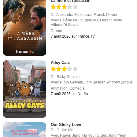
La mère et l'assassin
De
Alexandra Echkenazi
,
Franck Ollivier
Avec
Hélène de Fougerolles
,
Florent Peyre
,
Vittoria Di Savoia
Drame
7 août 2026 sur France.TV
Alley Cats
De
Ricky Gervais
Avec
Ricky Gervais
,
Tom Basden
,
Andrew Brooke
Animation
,
Comédie
7 août 2026 sur Netflix
Our Sticky Love
De
Ji-Hye Mo
Avec
Hae-in Jung
,
Ha Young
,
Seo Jung-Yeon