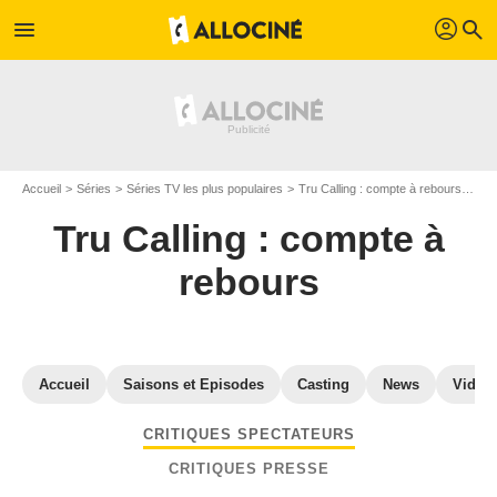
profil
menu
search
Accueil
Séries
Séries TV les plus populaires
Tru Calling : compte à rebours
Cri
Tru Calling : compte à
rebours
Accueil
Saisons et Episodes
Casting
News
Vidéo
CRITIQUES SPECTATEURS
CRITIQUES PRESSE