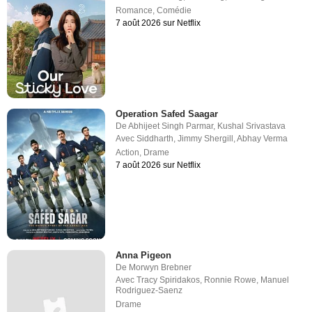
Romance
,
Comédie
7 août 2026 sur Netflix
Operation Safed Saagar
De
Abhijeet Singh Parmar
,
Kushal Srivastava
Avec
Siddharth
,
Jimmy Shergill
,
Abhay Verma
Action
,
Drame
7 août 2026 sur Netflix
Anna Pigeon
De
Morwyn Brebner
Avec
Tracy Spiridakos
,
Ronnie Rowe
,
Manuel
Rodriguez-Saenz
Drame