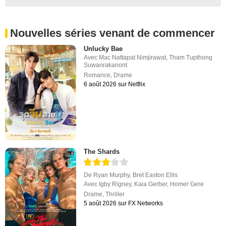
Nouvelles séries venant de commencer
Unlucky Bae
Avec
Mac Nattapat Nimjirawat
,
Tham Tupthong
Suwanrakanont
Romance
,
Drame
6 août 2026 sur Netflix
The Shards
De
Ryan Murphy
,
Bret Easton Ellis
Avec
Igby Rigney
,
Kaia Gerber
,
Homer Gere
Drame
,
Thriller
5 août 2026 sur FX Networks