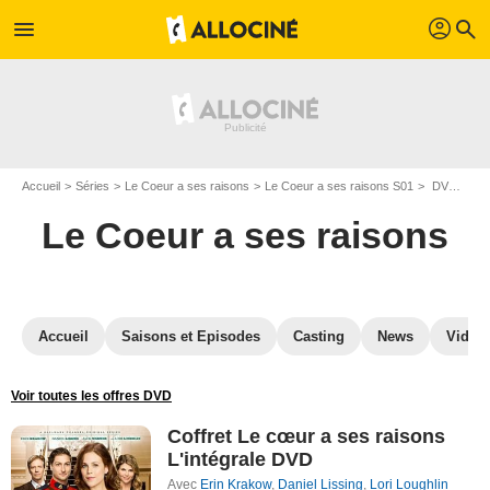
profil
menu
search
Accueil
Séries
Le Coeur a ses raisons
Le Coeur a ses raisons S01
DVD Le Coeur a ses raisons S01
Le Coeur a ses raisons
Accueil
Saisons et Episodes
Casting
News
Vidéo
Voir toutes les offres DVD
Coffret Le cœur a ses raisons
L'intégrale DVD
Avec
Erin Krakow
,
Daniel Lissing
,
Lori Loughlin