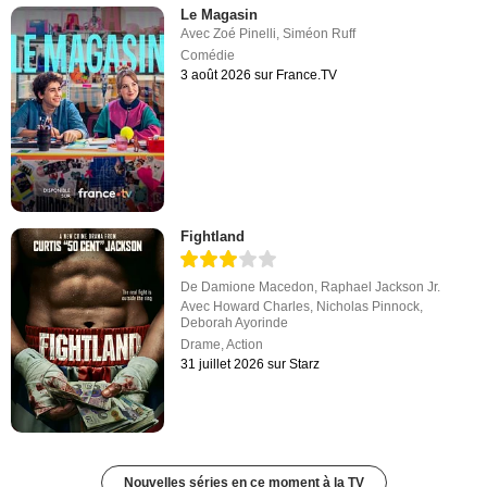
Le Magasin
Avec
Zoé Pinelli
,
Siméon Ruff
Comédie
3 août 2026 sur France.TV
Fightland
De
Damione Macedon
,
Raphael Jackson Jr.
Avec
Howard Charles
,
Nicholas Pinnock
,
Deborah Ayorinde
Drame
,
Action
31 juillet 2026 sur Starz
Nouvelles séries en ce moment à la TV