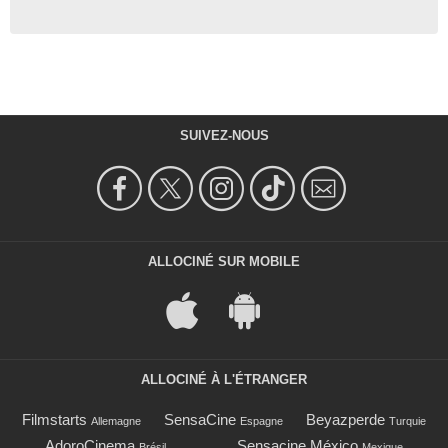
SUIVEZ-NOUS
ALLOCINÉ SUR MOBILE
ALLOCINÉ À L'ÉTRANGER
Filmstarts
SensaCine
Beyazperde
Allemagne
Espagne
Turquie
AdoroCinema
Sensacine México
Brésil
Mexique