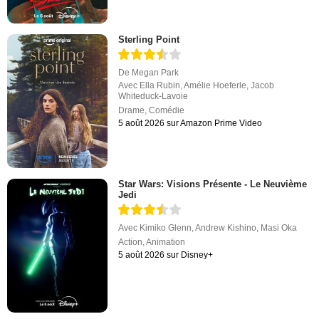
Sterling Point
De
Megan Park
Avec
Ella Rubin
,
Amélie Hoeferle
,
Jacob
Whiteduck-Lavoie
Drame
,
Comédie
5 août 2026 sur Amazon Prime Video
Star Wars: Visions Présente - Le Neuvième
Jedi
Avec
Kimiko Glenn
,
Andrew Kishino
,
Masi Oka
Action
,
Animation
5 août 2026 sur Disney+