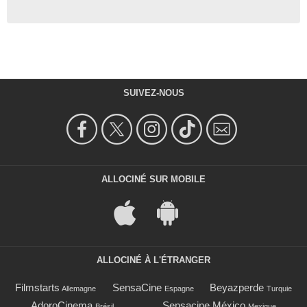
SUIVEZ-NOUS
ALLOCINÉ SUR MOBILE
ALLOCINÉ À L'ÉTRANGER
Filmstarts
SensaCine
Beyazperde
Allemagne
Espagne
Turquie
AdoroCinema
Sensacine México
Brésil
Mexique