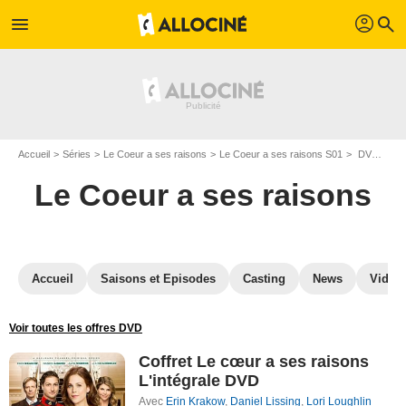
profil
menu
search
Accueil
Séries
Le Coeur a ses raisons
Le Coeur a ses raisons S01
DVD Le Coeur a ses raisons S01
Le Coeur a ses raisons
Accueil
Saisons et Episodes
Casting
News
Vidéo
Voir toutes les offres DVD
Coffret Le cœur a ses raisons
L'intégrale DVD
Avec
Erin Krakow
,
Daniel Lissing
,
Lori Loughlin