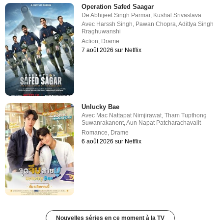
Operation Safed Saagar
De
Abhijeet Singh Parmar
,
Kushal Srivastava
Avec
Harssh Singh
,
Pawan Chopra
,
Adittya Singh
Rraghuwanshi
Action
,
Drame
7 août 2026 sur Netflix
Unlucky Bae
Avec
Mac Nattapat Nimjirawat
,
Tham Tupthong
Suwanrakanont
,
Aun Napat Patcharachavalit
Romance
,
Drame
6 août 2026 sur Netflix
Nouvelles séries en ce moment à la TV