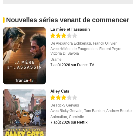
Nouvelles séries venant de commencer
La mère et l'assassin
De
Alexandra Echkenazi
,
Franck Ollivier
Avec
Hélène de Fougerolles
,
Florent Peyre
,
Vittoria Di Savoia
Drame
7 août 2026 sur France.TV
Alley Cats
De
Ricky Gervais
Avec
Ricky Gervais
,
Tom Basden
,
Andrew Brooke
Animation
,
Comédie
7 août 2026 sur Netflix