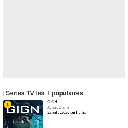
Séries TV les + populaires
GIGN
1
Action
,
Drame
22 juillet 2026 sur Netflix