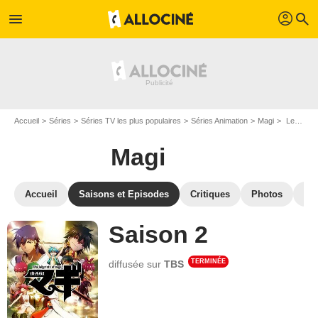
profil
menu
search
Accueil
Séries
Séries TV les plus populaires
Séries Animation
Magi
Les saisons de Magi
Magi
Accueil
Saisons et Episodes
Critiques
Photos
Sér
Saison 2
TERMINÉE
diffusée sur
TBS