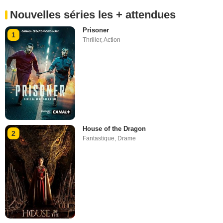
Nouvelles séries les + attendues
Prisoner
1
Thriller
,
Action
House of the Dragon
2
Fantastique
,
Drame