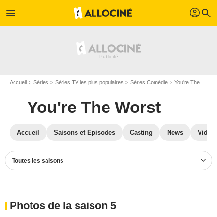
profil
menu
search
Accueil
Séries
Séries TV les plus populaires
Séries Comédie
You're The Worst
You're The Worst
Accueil
Saisons et Episodes
Casting
News
Vidéo
Toutes les saisons
Photos de la saison 5