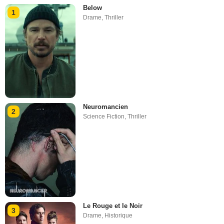
Below
1
Drame
,
Thriller
Neuromancien
2
Science Fiction
,
Thriller
Le Rouge et le Noir
3
Drame
,
Historique