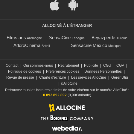
ALLOCINÉ À L'ÉTRANGER
Filmstarts
SensaCine
Beyazperde
Allemagne
Espagne
Turquie
AdoroCinema
Sensacine México
Brésil
Mexique
Contact
|
Qui sommes-nous
|
Recrutement
|
Publicité
|
CGU
|
CGV
|
Politique de cookies
|
Préférences cookies
|
Données Personnelles
|
Revue de presse
|
Charte d'écriture
|
Les services AlloCiné
|
Gérer Utiq
|
©AlloCiné
Retrouvez tous les horaires et infos de votre cinéma sur le numéro AlloCiné :
0 892 892 892
(0,90€/minute)