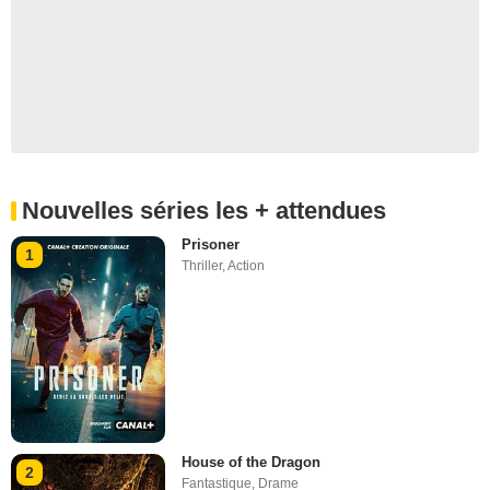
Nouvelles séries les + attendues
Prisoner
1
Thriller
,
Action
House of the Dragon
2
Fantastique
,
Drame