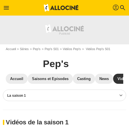
profil
menu
search
Accueil
Séries
Pep's
Pep's S01
Vidéos Pep's
Vidéos Pep's S01
Pep's
Accueil
Saisons et Episodes
Casting
News
Vidéo
La saison 1
Vidéos de la saison 1