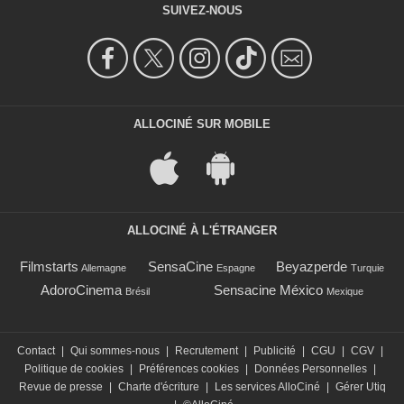
SUIVEZ-NOUS
ALLOCINÉ SUR MOBILE
ALLOCINÉ À L'ÉTRANGER
Filmstarts
SensaCine
Beyazperde
Allemagne
Espagne
Turquie
AdoroCinema
Sensacine México
Brésil
Mexique
Contact
|
Qui sommes-nous
|
Recrutement
|
Publicité
|
CGU
|
CGV
|
Politique de cookies
|
Préférences cookies
|
Données Personnelles
|
Revue de presse
|
Charte d'écriture
|
Les services AlloCiné
|
Gérer Utiq