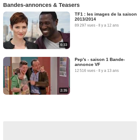
Bandes-annonces & Teasers
TF1 : les images de la saison
2013/2014
89 297 vues
-
Il y a 12 ans
6:33
Pep's - saison 1 Bande-
annonce VF
12 516 vues
-
Il y a 13 ans
2:35