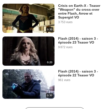
Crisis on Earth-X - Teaser
"Weapon" du cross-over
entre Flash, Arrow et
Supergirl VO
3 753 vues
0:30
Flash (2014) - saison 3 -
épisode 23 Teaser VO
9 872 vues
0:20
Flash (2014) - saison 3 -
épisode 22 Teaser VO
961 vues
0:30