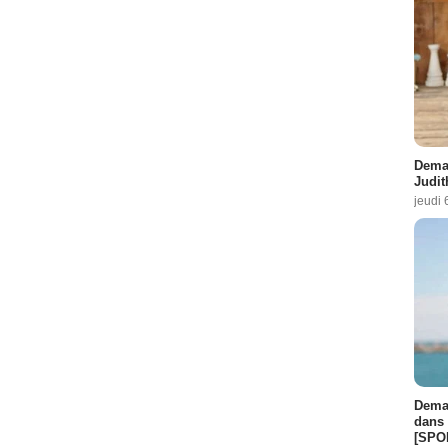
Demai
Judit
jeudi 
Demai
dans 
[SPO