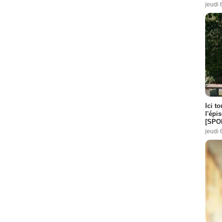
jeudi 
Ici t
l'épi
[SPO
jeudi 