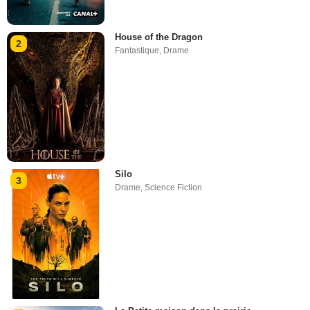
House of the Dragon
2
Fantastique
,
Drame
Silo
3
Drame
,
Science Fiction