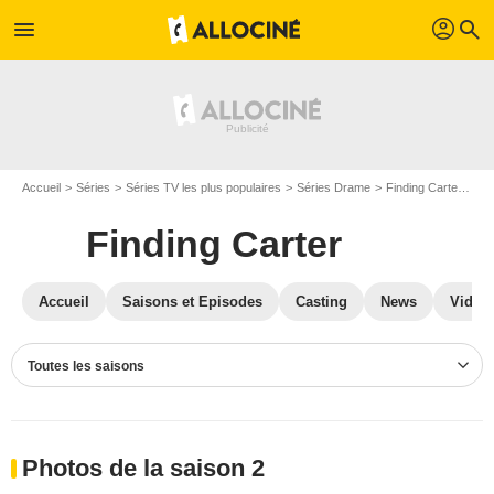
profil
menu
search
Accueil
Séries
Séries TV les plus populaires
Séries Drame
Finding Carter
Ph
Finding Carter
Accueil
Saisons et Episodes
Casting
News
Vidéo
Toutes les saisons
Photos de la saison 2