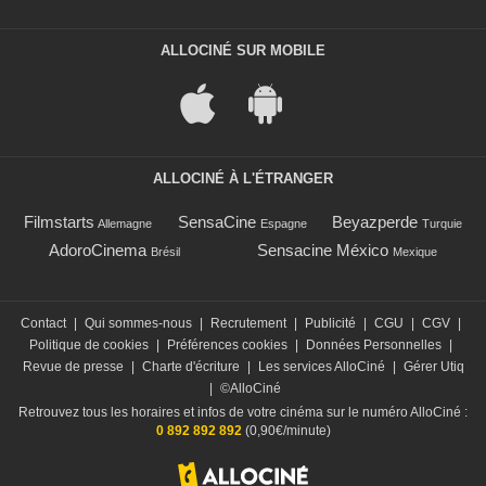
ALLOCINÉ SUR MOBILE
ALLOCINÉ À L'ÉTRANGER
Filmstarts
SensaCine
Beyazperde
Allemagne
Espagne
Turquie
AdoroCinema
Sensacine México
Brésil
Mexique
Contact
|
Qui sommes-nous
|
Recrutement
|
Publicité
|
CGU
|
CGV
|
Politique de cookies
|
Préférences cookies
|
Données Personnelles
|
Revue de presse
|
Charte d'écriture
|
Les services AlloCiné
|
Gérer Utiq
|
©AlloCiné
Retrouvez tous les horaires et infos de votre cinéma sur le numéro AlloCiné :
0 892 892 892
(0,90€/minute)