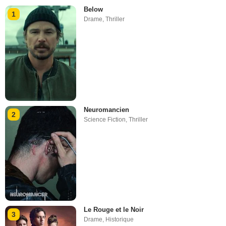
Below
1
Drame
,
Thriller
Neuromancien
2
Science Fiction
,
Thriller
Le Rouge et le Noir
3
Drame
,
Historique