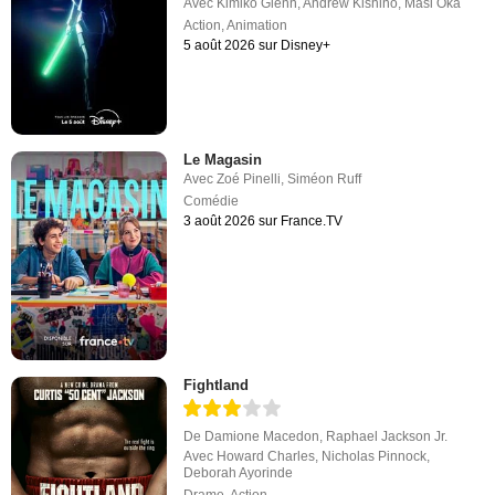
Avec
Kimiko Glenn
,
Andrew Kishino
,
Masi Oka
Action
,
Animation
5 août 2026 sur Disney+
Le Magasin
Avec
Zoé Pinelli
,
Siméon Ruff
Comédie
3 août 2026 sur France.TV
Fightland
De
Damione Macedon
,
Raphael Jackson Jr.
Avec
Howard Charles
,
Nicholas Pinnock
,
Deborah Ayorinde
Drame
,
Action