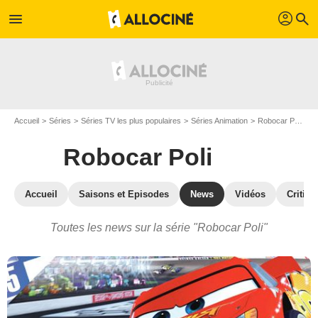
profil
menu
search
Accueil
Séries
Séries TV les plus populaires
Séries Animation
Robocar Poli
A
Robocar Poli
Accueil
Saisons et Episodes
News
Vidéos
Critiqu
Toutes les news sur la série "Robocar Poli"