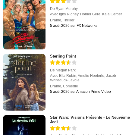
De
Ryan Murphy
Avec
Igby Rigney
,
Homer Gere
,
Kaia Gerber
Drame
,
Thriller
5 août 2026 sur FX Networks
Sterling Point
De
Megan Park
Avec
Ella Rubin
,
Amélie Hoeferle
,
Jacob
Whiteduck-Lavoie
Drame
,
Comédie
5 août 2026 sur Amazon Prime Video
Star Wars: Visions Présente - Le Neuvième
Jedi