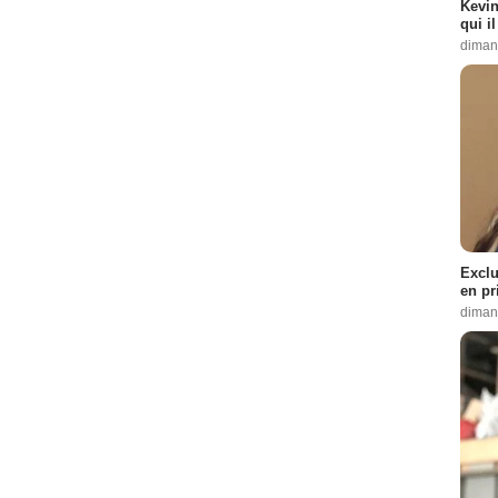
Kevin
qui i
diman
Exclu
en pr
diman