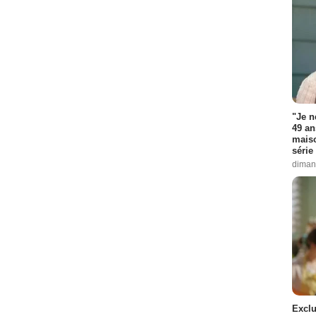
"Je n
49 an
maiso
série 
diman
Exclu