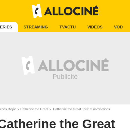
ÉRIES
STREAMING
TVACTU
VIDÉOS
VOD
éries Biopic
Catherine the Great
Catherine the Great : prix et nominations
Catherine the Great