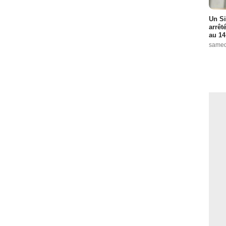
Un Si
arrêt
au 14
samed