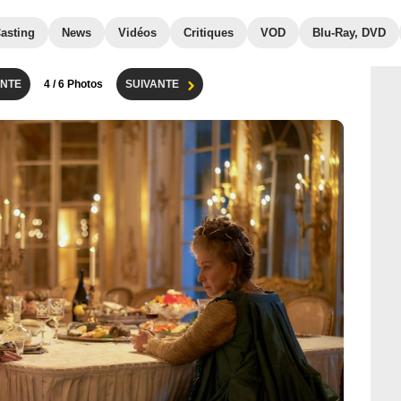
asting
News
Vidéos
Critiques
VOD
Blu-Ray, DVD
NTE
4
/ 6 Photos
SUIVANTE