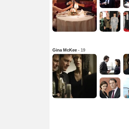
Gina McKee
- 19