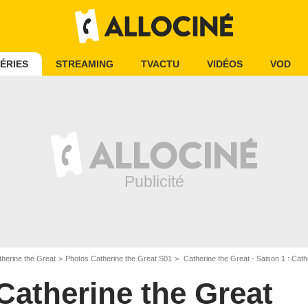
ÉRIES
STREAMING
TVACTU
VIDÉOS
VOD
herine the Great
Photos Catherine the Great S01
Catherine the Great - Saison 1 : Cath
Catherine the Great