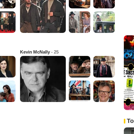
Kevin McNally
- 25
To