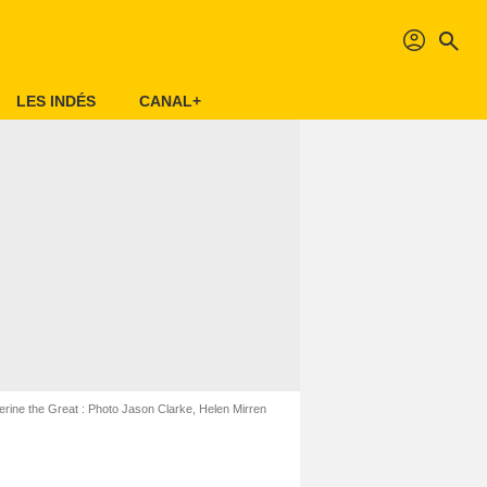
profil
search
LES INDÉS
CANAL+
erine the Great : Photo Jason Clarke, Helen Mirren