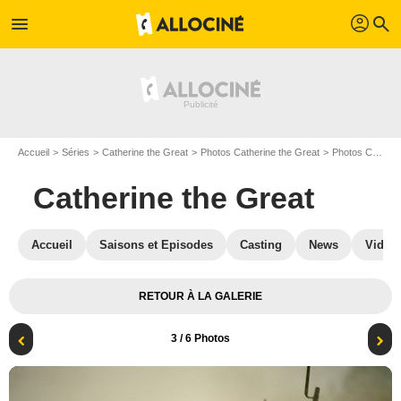
profil
menu
search
Accueil
Séries
Catherine the Great
Photos Catherine the Great
Photos Catherine the Great S01
Catherine the Great
Accueil
Saisons et Episodes
Casting
News
Vidéo
RETOUR À LA GALERIE
3
/ 6 Photos