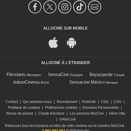
ALLOCINÉ SUR MOBILE
ALLOCINÉ À L'ÉTRANGER
Filmstarts
SensaCine
Beyazperde
Allemagne
Espagne
Turquie
AdoroCinema
Sensacine México
Brésil
Mexique
Contact
|
Qui sommes-nous
|
Recrutement
|
Publicité
|
CGU
|
CGV
|
Politique de cookies
|
Préférences cookies
|
Données Personnelles
|
Revue de presse
|
Charte d'écriture
|
Les services AlloCiné
|
Gérer Utiq
|
©AlloCiné
Retrouvez tous les horaires et infos de votre cinéma sur le numéro AlloCiné :
0 892 892 892
(0,90€/minute)