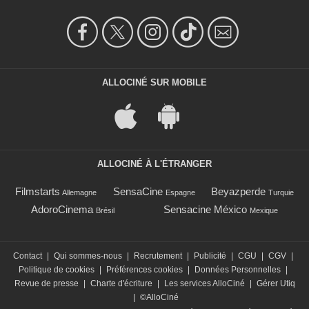
ALLOCINÉ SUR MOBILE
ALLOCINÉ À L'ÉTRANGER
Filmstarts
SensaCine
Beyazperde
Allemagne
Espagne
Turquie
AdoroCinema
Sensacine México
Brésil
Mexique
Contact
|
Qui sommes-nous
|
Recrutement
|
Publicité
|
CGU
|
CGV
|
Politique de cookies
|
Préférences cookies
|
Données Personnelles
|
Revue de presse
|
Charte d'écriture
|
Les services AlloCiné
|
Gérer Utiq
|
©AlloCiné