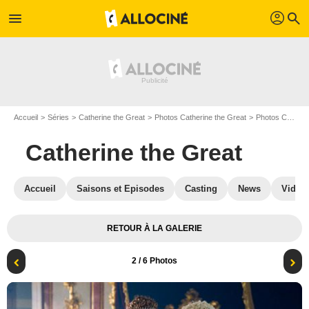
profil
menu
search
Accueil
Séries
Catherine the Great
Photos Catherine the Great
Photos Catherine the Great S01
Catherine the Great
Accueil
Saisons et Episodes
Casting
News
Vidéo
RETOUR À LA GALERIE
2
/ 6 Photos