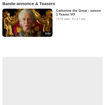
Bande-annonce & Teasers
Catherine the Great - saison
1 Teaser VO
7 679 vues
-
Il y a 7 ans
0:59