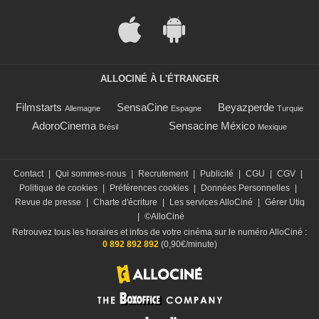
ALLOCINÉ À L'ÉTRANGER
Filmstarts
SensaCine
Beyazperde
Allemagne
Espagne
Turquie
AdoroCinema
Sensacine México
Brésil
Mexique
Contact
|
Qui sommes-nous
|
Recrutement
|
Publicité
|
CGU
|
CGV
|
Politique de cookies
|
Préférences cookies
|
Données Personnelles
|
Revue de presse
|
Charte d'écriture
|
Les services AlloCiné
|
Gérer Utiq
|
©AlloCiné
Retrouvez tous les horaires et infos de votre cinéma sur le numéro AlloCiné :
0 892 892 892
(0,90€/minute)