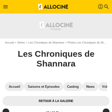
profil
menu
search
Accueil
Séries
Les Chroniques de Shannara
Photos Les Chroniques de Shannara
Les Chroniques de
Shannara
Accueil
Saisons et Episodes
Casting
News
Vidéo
RETOUR À LA GALERIE