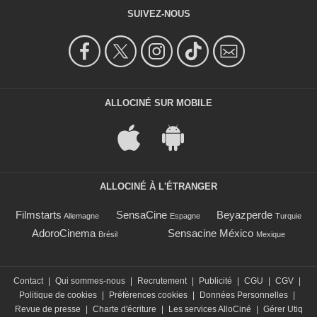
SUIVEZ-NOUS
ALLOCINÉ SUR MOBILE
ALLOCINÉ À L'ÉTRANGER
Filmstarts
SensaCine
Beyazperde
Allemagne
Espagne
Turquie
AdoroCinema
Sensacine México
Brésil
Mexique
Contact
|
Qui sommes-nous
|
Recrutement
|
Publicité
|
CGU
|
CGV
|
Politique de cookies
|
Préférences cookies
|
Données Personnelles
|
Revue de presse
|
Charte d'écriture
|
Les services AlloCiné
|
Gérer Utiq