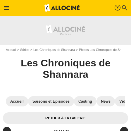
profil
menu
search
Accueil
Séries
Les Chroniques de Shannara
Photos Les Chroniques de Shannara
Les Chroniques de
Shannara
Accueil
Saisons et Episodes
Casting
News
Vidéo
RETOUR À LA GALERIE