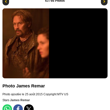
63
/ 66 Photos
Photo James Remar
Photo ajoutée le 25 août 2015
Copyright MTV US
Stars
James Remar