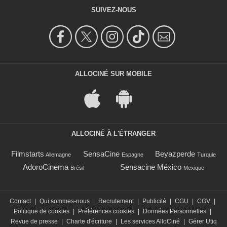
SUIVEZ-NOUS
ALLOCINÉ SUR MOBILE
ALLOCINÉ À L'ÉTRANGER
Filmstarts
SensaCine
Beyazperde
Allemagne
Espagne
Turquie
AdoroCinema
Sensacine México
Brésil
Mexique
Contact
|
Qui sommes-nous
|
Recrutement
|
Publicité
|
CGU
|
CGV
|
Politique de cookies
|
Préférences cookies
|
Données Personnelles
|
Revue de presse
|
Charte d'écriture
|
Les services AlloCiné
|
Gérer Utiq