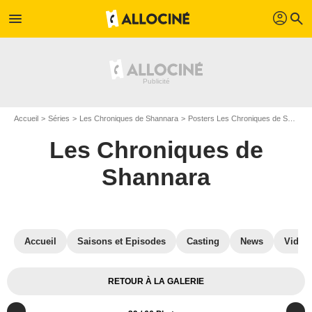
profil
menu
search
Accueil
Séries
Les Chroniques de Shannara
Posters Les Chroniques de Shannara
Les Chroniques de
Shannara
Accueil
Saisons et Episodes
Casting
News
Vidéo
RETOUR À LA GALERIE