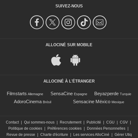
SUIVEZ-NOUS
ALLOCINÉ SUR MOBILE
ALLOCINÉ À L'ÉTRANGER
Filmstarts
SensaCine
Beyazperde
Allemagne
Espagne
Turquie
AdoroCinema
Sensacine México
Brésil
Mexique
Contact
|
Qui sommes-nous
|
Recrutement
|
Publicité
|
CGU
|
CGV
|
Politique de cookies
|
Préférences cookies
|
Données Personnelles
|
Revue de presse
|
Charte d'écriture
|
Les services AlloCiné
|
Gérer Utiq