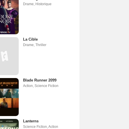
Drame
,
Historique
La Cible
Drame
,
Thriller
Blade Runner 2099
Action
,
Science Fiction
Lanterns
Science Fiction
,
Action