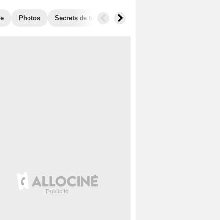
ue
Photos
Secrets de tournage
Séries similaires
Audien