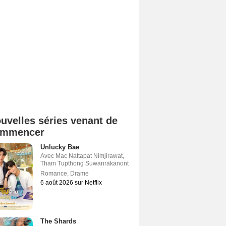
uvelles séries venant de
ommencer
Unlucky Bae
Avec
Mac Nattapat Nimjirawat
,
Tham Tupthong Suwanrakanont
Romance
,
Drame
6 août 2026 sur Netflix
The Shards