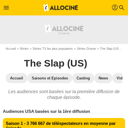
profil
menu
search
Accueil
Séries
Séries TV les plus populaires
Séries Drame
The Slap (US)
Th
The Slap (US)
Accueil
Saisons et Episodes
Casting
News
Vidéo
Les audiences sont basées sur la première diffusion de
chaque épisode.
Audiences USA basées sur la 1ère diffusion
Saison 1 - 3 766 667 de téléspectateurs en moyenne par