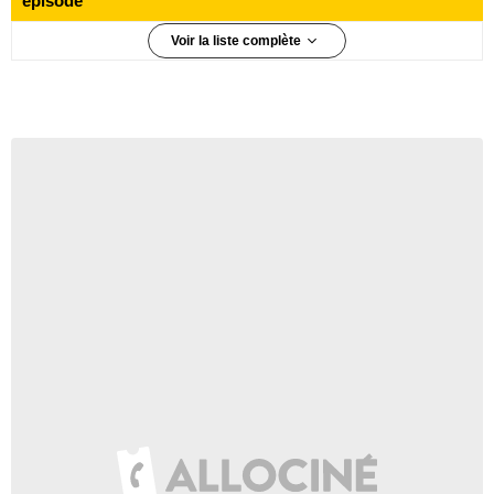
épisode
Voir la liste complète
5 130 000 téléspectateurs
Épisode 1
3 960 000 téléspectateurs
Épisode 2
3 670 000 téléspectateurs
Épisode 3
3 920 000 téléspectateurs
Épisode 4
2 740 000 téléspectateurs
Épisode 5
3 180 000 téléspectateurs
Épisode 6