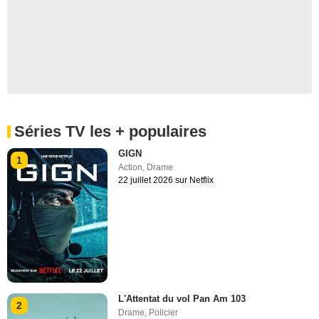
Séries TV les + populaires
GIGN
1
Action
,
Drame
22 juillet 2026 sur Netflix
L'Attentat du vol Pan Am 103
2
Drame
,
Policier