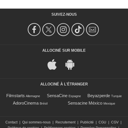
SUIVEZ-NOUS
ALLOCINÉ SUR MOBILE
ALLOCINÉ À L'ÉTRANGER
Filmstarts
SensaCine
Beyazperde
Allemagne
Espagne
Turquie
AdoroCinema
Sensacine México
Brésil
Mexique
Contact
|
Qui sommes-nous
|
Recrutement
|
Publicité
|
CGU
|
CGV
|
Politique de cookies
|
Préférences cookies
|
Données Personnelles
|