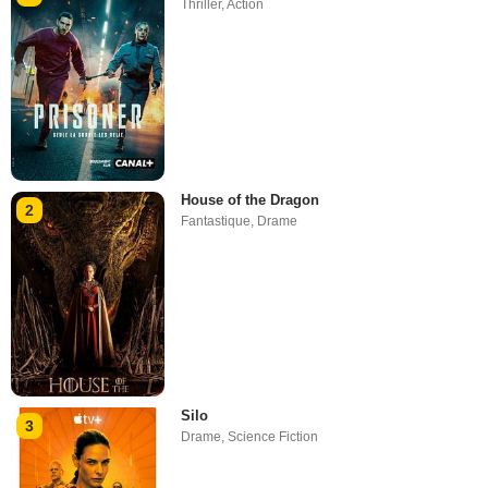
Thriller
,
Action
House of the Dragon
2
Fantastique
,
Drame
Silo
3
Drame
,
Science Fiction