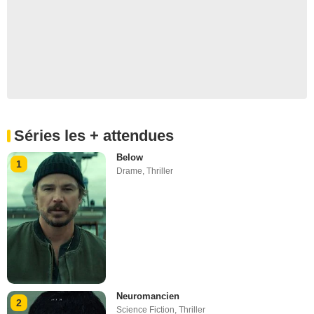
Séries les + attendues
Below
1
Drame
,
Thriller
Neuromancien
2
Science Fiction
,
Thriller