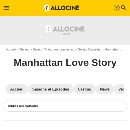
profil
menu
search
Accueil
Séries
Séries TV les plus populaires
Séries Comédie
Manhattan Love Story
Manhattan Love Story
Accueil
Saisons et Episodes
Casting
News
Vidéo
Toutes les saisons