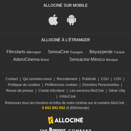
ALLOCINÉ SUR MOBILE
ALLOCINÉ À L'ÉTRANGER
Filmstarts
SensaCine
Beyazperde
Allemagne
Espagne
Turquie
AdoroCinema
Sensacine México
Brésil
Mexique
Contact
|
Qui sommes-nous
|
Recrutement
|
Publicité
|
CGU
|
CGV
|
Politique de cookies
|
Préférences cookies
|
Données Personnelles
|
Revue de presse
|
Charte d'écriture
|
Les services AlloCiné
|
Gérer Utiq
|
©AlloCiné
Retrouvez tous les horaires et infos de votre cinéma sur le numéro AlloCiné :
0 892 892 892
(0,90€/minute)