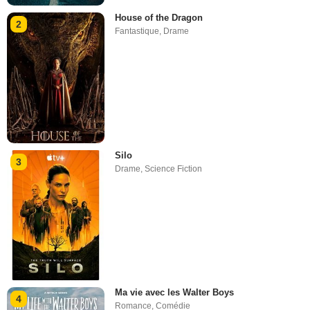
House of the Dragon
2
Fantastique
,
Drame
Silo
3
Drame
,
Science Fiction
Ma vie avec les Walter Boys
4
Romance
,
Comédie