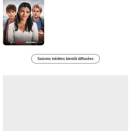
Saisons inédites bientôt diffusées