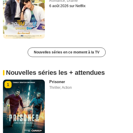
Romance
,
Drame
6 août 2026 sur Netflix
Nouvelles séries en ce moment à la TV
Nouvelles séries les + attendues
Prisoner
1
Thriller
,
Action