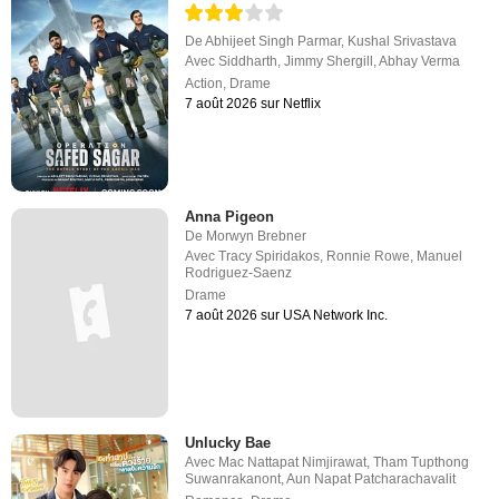
De
Abhijeet Singh Parmar
,
Kushal Srivastava
Avec
Siddharth
,
Jimmy Shergill
,
Abhay Verma
Action
,
Drame
7 août 2026 sur Netflix
Anna Pigeon
De
Morwyn Brebner
Avec
Tracy Spiridakos
,
Ronnie Rowe
,
Manuel
Rodriguez-Saenz
Drame
7 août 2026 sur USA Network Inc.
Unlucky Bae
Avec
Mac Nattapat Nimjirawat
,
Tham Tupthong
Suwanrakanont
,
Aun Napat Patcharachavalit