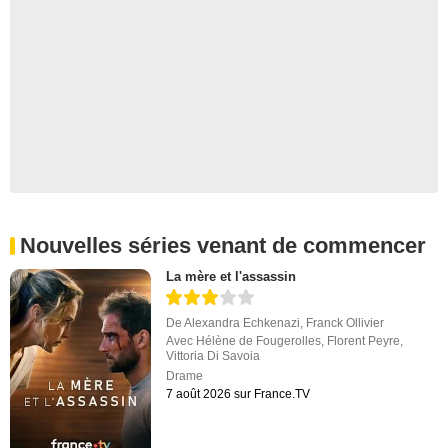
Nouvelles séries venant de commencer
La mère et l'assassin
De
Alexandra Echkenazi
,
Franck Ollivier
Avec
Hélène de Fougerolles
,
Florent Peyre
,
Vittoria Di Savoia
Drame
7 août 2026 sur France.TV