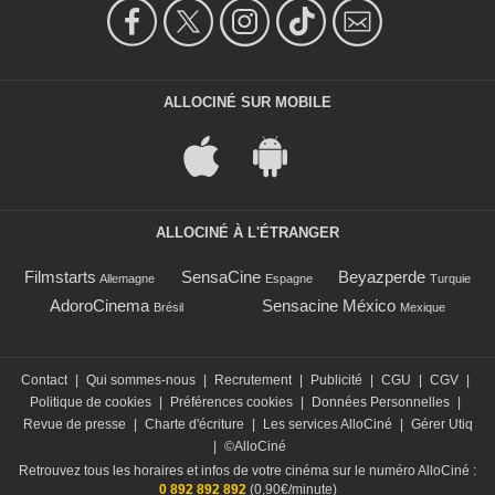
ALLOCINÉ SUR MOBILE
ALLOCINÉ À L'ÉTRANGER
Filmstarts
SensaCine
Beyazperde
Allemagne
Espagne
Turquie
AdoroCinema
Sensacine México
Brésil
Mexique
Contact
|
Qui sommes-nous
|
Recrutement
|
Publicité
|
CGU
|
CGV
|
Politique de cookies
|
Préférences cookies
|
Données Personnelles
|
Revue de presse
|
Charte d'écriture
|
Les services AlloCiné
|
Gérer Utiq
|
©AlloCiné
Retrouvez tous les horaires et infos de votre cinéma sur le numéro AlloCiné :
0 892 892 892
(0,90€/minute)