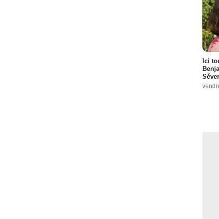
Ici t
Benj
Séver
vendr