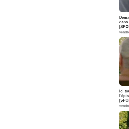
Demai
dans 
[SPO
vendr
Ici t
l'épi
[SPO
vendr