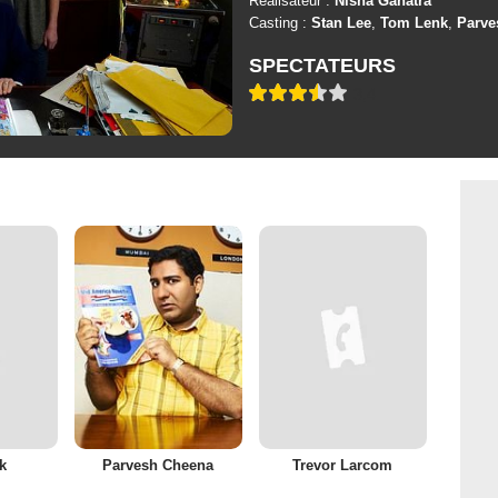
Réalisateur :
Nisha Ganatra
Casting :
Stan Lee
,
Tom Lenk
,
Parve
SPECTATEURS
3,4
k
Parvesh Cheena
Trevor Larcom