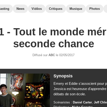
asting
News
Vidéos
Critiques
Musique
Photos
 - Tout le monde mér
seconde chance
Diffusé sur
ABC
le 02/05/2017
Synopsis
Emery et Eddie s'associent pour p
Jessica est heureuse d'apprendre 
débats de son école.
Scénaristes :
Daniel Carter
,
Jeff Chl