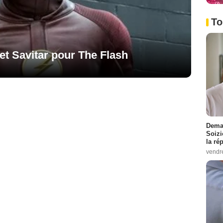
To
et Savitar pour The Flash
Demai
Soizi
la ré
vendr