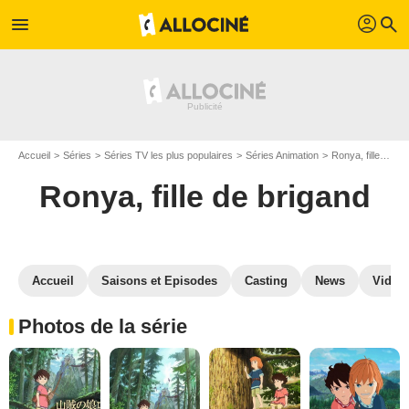
profil
menu
search
Accueil
Séries
Séries TV les plus populaires
Séries Animation
Ronya, fille de brigand
Ronya, fille de brigand
Accueil
Saisons et Episodes
Casting
News
Vidéo
Photos de la série