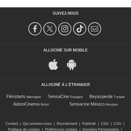
SUIVEZ-NOUS
ALLOCINÉ SUR MOBILE
ALLOCINÉ À L'ÉTRANGER
Filmstarts
SensaCine
Beyazperde
Allemagne
Espagne
Turquie
AdoroCinema
Sensacine México
Brésil
Mexique
Contact
|
Qui sommes-nous
|
Recrutement
|
Publicité
|
CGU
|
CGV
|
Politique de cookies
|
Préférences cookies
|
Données Personnelles
|