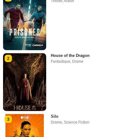
Thriller
,
Action
House of the Dragon
2
Fantastique
,
Drame
Silo
3
Drame
,
Science Fiction