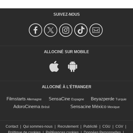
SUIVEZ-NOUS
ALLOCINÉ SUR MOBILE
ALLOCINÉ À L'ÉTRANGER
Filmstarts
SensaCine
Beyazperde
Allemagne
Espagne
Turquie
AdoroCinema
Sensacine México
Brésil
Mexique
Contact
|
Qui sommes-nous
|
Recrutement
|
Publicité
|
CGU
|
CGV
|
Politique de cookies
|
Préférences cookies
|
Données Personnelles
|