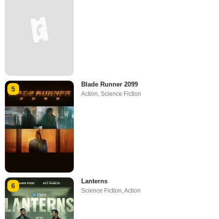
Blade Runner 2099
5
Action
,
Science Fiction
Lanterns
6
Science Fiction
,
Action