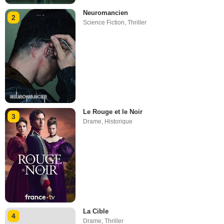
Neuromancien
2
Science Fiction
,
Thriller
Le Rouge et le Noir
3
Drame
,
Historique
La Cible
4
Drame
,
Thriller