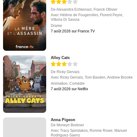
De
Alexandra Echkenazi
,
Franck Ollivier
Avec
Hélène de Fougerolles
,
Florent Peyre
,
Vittoria Di Savoia
Drame
7 août 2026 sur France.TV
Alley Cats
De
Ricky Gervais
Avec
Ricky Gervais
,
Tom Basden
,
Andrew Brooke
Animation
,
Comédie
7 août 2026 sur Netflix
Anna Pigeon
De
Morwyn Brebner
Avec
Tracy Spiridakos
,
Ronnie Rowe
,
Manuel
Rodriguez-Saenz