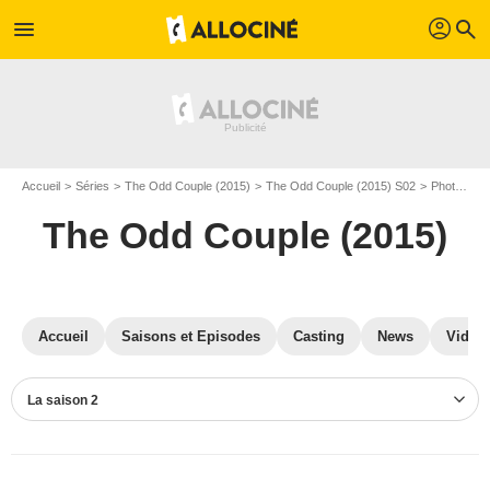
profil
menu
search
Accueil
Séries
The Odd Couple (2015)
The Odd Couple (2015) S02
Photos The Odd Couple (2015)
The Odd Couple (2015)
Accueil
Saisons et Episodes
Casting
News
Vidéo
La saison 2