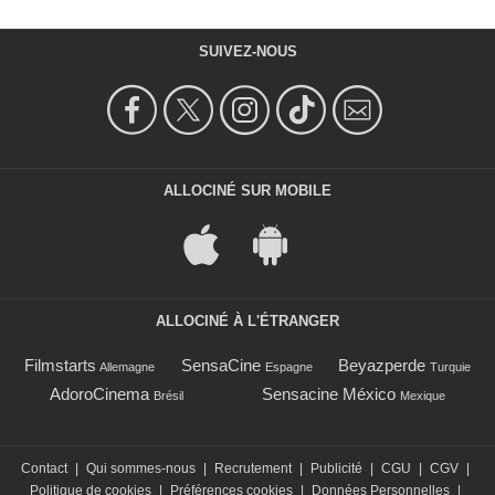
SUIVEZ-NOUS
ALLOCINÉ SUR MOBILE
ALLOCINÉ À L'ÉTRANGER
Filmstarts
SensaCine
Beyazperde
Allemagne
Espagne
Turquie
AdoroCinema
Sensacine México
Brésil
Mexique
Contact
|
Qui sommes-nous
|
Recrutement
|
Publicité
|
CGU
|
CGV
|
Politique de cookies
|
Préférences cookies
|
Données Personnelles
|