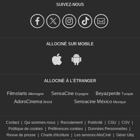
SUIVEZ-NOUS
ALLOCINÉ SUR MOBILE
ALLOCINÉ À L'ÉTRANGER
Filmstarts
SensaCine
Beyazperde
Allemagne
Espagne
Turquie
AdoroCinema
Sensacine México
Brésil
Mexique
Contact
|
Qui sommes-nous
|
Recrutement
|
Publicité
|
CGU
|
CGV
|
Politique de cookies
|
Préférences cookies
|
Données Personnelles
|
Revue de presse
|
Charte d'écriture
|
Les services AlloCiné
|
Gérer Utiq