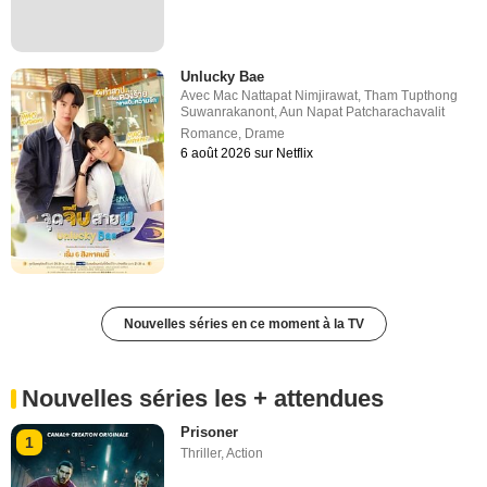
Unlucky Bae
Avec
Mac Nattapat Nimjirawat
,
Tham Tupthong
Suwanrakanont
,
Aun Napat Patcharachavalit
Romance
,
Drame
6 août 2026 sur Netflix
Nouvelles séries en ce moment à la TV
Nouvelles séries les + attendues
Prisoner
1
Thriller
,
Action