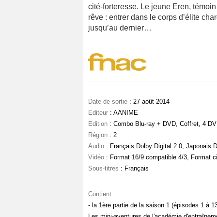
cité-forteresse. Le jeune Eren, témoin
rêve : entrer dans le corps d’élite cha
jusqu’au dernier…
Date de sortie
: 27 août 2014
Editeur
: AANIME
Edition
: Combo Blu-ray + DVD, Coffret, 4 DVD
Région
: 2
Audio
: Français Dolby Digital 2.0, Japonais D
Vidéo
: Format 16/9 compatible 4/3, Format c
Sous-titres
: Français
Contient :
- la 1ère partie de la saison 1 (épisodes 1 à 
Les mini-aventures de l'académie d'entraîneme