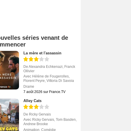
uvelles séries venant de
ommencer
La mère et l'assassin
De
Alexandra Echkenazi
,
Franck
Ollivier
Avec
Hélène de Fougerolles
,
Florent Peyre
,
Vittoria Di Savoia
Drame
7 août 2026 sur France.TV
Alley Cats
De
Ricky Gervais
Avec
Ricky Gervais
,
Tom Basden
,
Andrew Brooke
Animation
,
Comédie