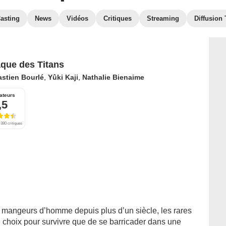
asting
News
Vidéos
Critiques
Streaming
Diffusion
aque des Titans
stien Bourlé
,
Yûki Kaji
,
Nathalie Bienaime
ateurs
,5
380 critiques
 mangeurs d’homme depuis plus d’un siècle, les rares
e choix pour survivre que de se barricader dans une