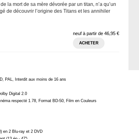
 de la mort de sa mère dévorée par un titan, n’a qu’un
rgé de découvrir l’origine des Titans et les annihiler
neuf à partir de
46,95 €
ACHETER
, PAL, Interdit aux moins de 16 ans
olby Digital 2.0
inéma respecté 1.78, Format BD-50, Film en Couleurs
13) en 2 Blu-ray et 2 DVD
nt (13 ép - 47')