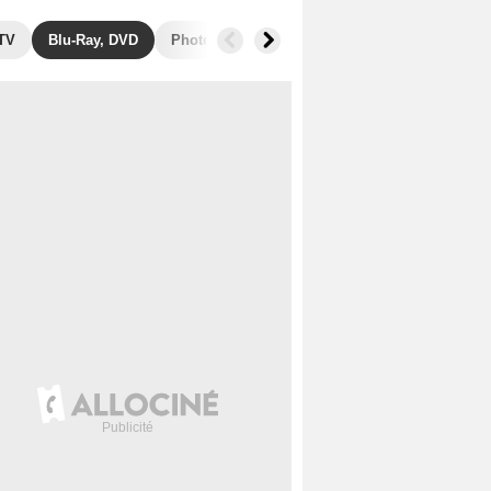
 TV
Blu-Ray, DVD
Photos
Séries similaires