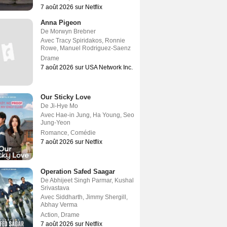
7 août 2026 sur Netflix
Anna Pigeon
De
Morwyn Brebner
Avec
Tracy Spiridakos
,
Ronnie
Rowe
,
Manuel Rodriguez-Saenz
Drame
7 août 2026 sur USA Network Inc.
Our Sticky Love
De
Ji-Hye Mo
Avec
Hae-in Jung
,
Ha Young
,
Seo
Jung-Yeon
Romance
,
Comédie
7 août 2026 sur Netflix
Operation Safed Saagar
De
Abhijeet Singh Parmar
,
Kushal
Srivastava
Avec
Siddharth
,
Jimmy Shergill
,
Abhay Verma
Action
,
Drame
7 août 2026 sur Netflix