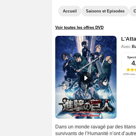
Accueil
Saisons et Episodes
C
Voir toutes les offres DVD
L'Att
Avec
Ba
Spect
4
12056 notes, 
Dans un monde ravagé par des titans
survivants de l’Humanité n’ont d’autr