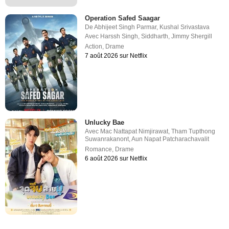
Operation Safed Saagar
De
Abhijeet Singh Parmar
,
Kushal Srivastava
Avec
Harssh Singh
,
Siddharth
,
Jimmy Shergill
Action
,
Drame
7 août 2026 sur Netflix
Unlucky Bae
Avec
Mac Nattapat Nimjirawat
,
Tham Tupthong
Suwanrakanont
,
Aun Napat Patcharachavalit
Romance
,
Drame
6 août 2026 sur Netflix