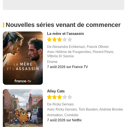
Nouvelles séries venant de commencer
La mère et l'assassin
De
Alexandra Echkenazi
,
Franck Ollivier
Avec
Hélène de Fougerolles
,
Florent Peyre
,
Vittoria Di Savoia
Drame
7 août 2026 sur France.TV
Alley Cats
De
Ricky Gervais
Avec
Ricky Gervais
,
Tom Basden
,
Andrew Brooke
Animation
,
Comédie
7 août 2026 sur Netflix