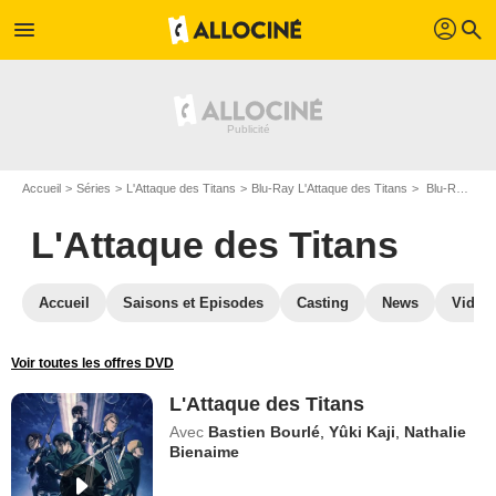
profil
menu
search
Accueil
Séries
L'Attaque des Titans
Blu-Ray L'Attaque des Titans
Blu-Ray L'Attaque des Titans
L'Attaque des Titans
Accueil
Saisons et Episodes
Casting
News
Vidéo
Voir toutes les offres DVD
L'Attaque des Titans
Avec
Bastien Bourlé
,
Yûki Kaji
,
Nathalie
Bienaime