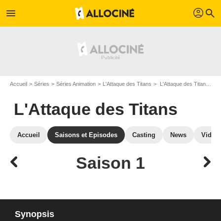
profil
menu
search
Accueil
Séries
Séries Animation
L'Attaque des Titans
L'Attaque des Titans : Episodes de la saison 1
L'Attaque des Titans
Accueil
Saisons et Episodes
Casting
News
Vidéo
Saison 1
Synopsis