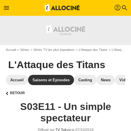
profil
menu
search
Accueil
Séries
Séries TV les plus populaires
L'Attaque des Titans
L'Attaque des Titans S03
L'Attaque des Titans
Accueil
Saisons et Episodes
Casting
News
Vidéo
RETOUR
S03E11 - Un simple
spectateur
Diffusé sur
TV Tokyo
le 07/10/2018