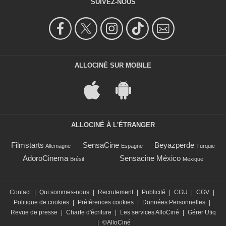
SUIVEZ-NOUS
ALLOCINÉ SUR MOBILE
ALLOCINÉ À L'ÉTRANGER
Filmstarts
SensaCine
Beyazperde
Allemagne
Espagne
Turquie
AdoroCinema
Sensacine México
Brésil
Mexique
Contact
|
Qui sommes-nous
|
Recrutement
|
Publicité
|
CGU
|
CGV
|
Politique de cookies
|
Préférences cookies
|
Données Personnelles
|
Revue de presse
|
Charte d'écriture
|
Les services AlloCiné
|
Gérer Utiq
|
©AlloCiné