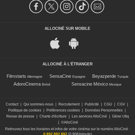
ALLOCINÉ SUR MOBILE
ALLOCINÉ À L'ÉTRANGER
Filmstarts
SensaCine
Beyazperde
Allemagne
Espagne
Turquie
AdoroCinema
Sensacine México
Brésil
Mexique
Contact
|
Qui sommes-nous
|
Recrutement
|
Publicité
|
CGU
|
CGV
|
Politique de cookies
|
Préférences cookies
|
Données Personnelles
|
Revue de presse
|
Charte d'écriture
|
Les services AlloCiné
|
Gérer Utiq
|
©AlloCiné
Retrouvez tous les horaires et infos de votre cinéma sur le numéro AlloCiné :
0 892 892 892
(0,90€/minute)