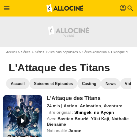
profil
menu
search
Accueil
Séries
Séries TV les plus populaires
Séries Animation
L'Attaque des Titans
L'Attaque des Titans
Accueil
Saisons et Episodes
Casting
News
Vidéo
L'Attaque des Titans
24 min
|
Action
,
Animation
,
Aventure
Titre original :
Shingeki no Kyojin
Avec
Bastien Bourlé
,
Yûki Kaji
,
Nathalie
Bienaime
Nationalité
Japon