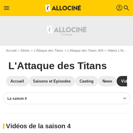
profil
menu
search
Accueil
Séries
L'Attaque des Titans
L'Attaque des Titans S04
Vidéos L'Attaque des Titans
L'Attaque des Titans
Accueil
Saisons et Episodes
Casting
News
Vidéo
La saison 4
Vidéos de la saison 4