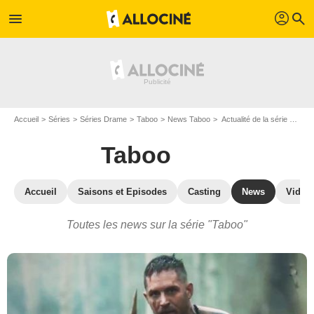
profil
menu
search
Accueil
Séries
Séries Drame
Taboo
News Taboo
Actualité de la série Taboo - Page 2
Taboo
Accueil
Saisons et Episodes
Casting
News
Vidéo
Toutes les news sur la série "Taboo"