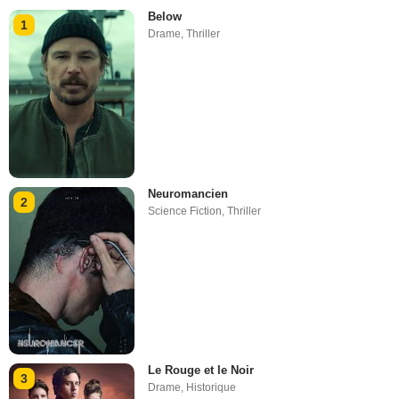
Below
1
Drame
,
Thriller
Neuromancien
2
Science Fiction
,
Thriller
Le Rouge et le Noir
3
Drame
,
Historique