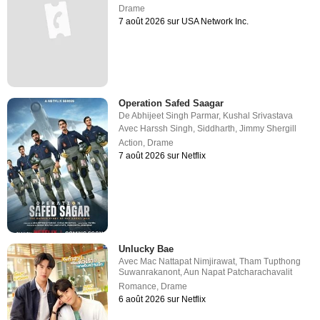
Drame
7 août 2026 sur USA Network Inc.
Operation Safed Saagar
De
Abhijeet Singh Parmar
,
Kushal Srivastava
Avec
Harssh Singh
,
Siddharth
,
Jimmy Shergill
Action
,
Drame
7 août 2026 sur Netflix
Unlucky Bae
Avec
Mac Nattapat Nimjirawat
,
Tham Tupthong
Suwanrakanont
,
Aun Napat Patcharachavalit
Romance
,
Drame
6 août 2026 sur Netflix