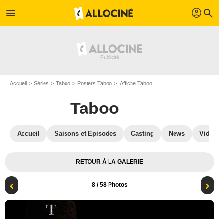
profil
menu
search
Accueil
Séries
Taboo
Posters Taboo
Affiche Taboo
Taboo
Accueil
Saisons et Episodes
Casting
News
Vidéo
RETOUR À LA GALERIE
8
/ 58 Photos