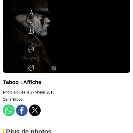
Taboo : Affiche
Photo ajoutée le 27 février 2018
Serie
Taboo
Plus de photos