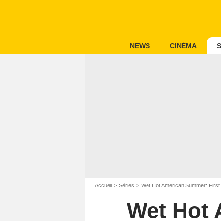
NEWS
CINÉMA
S
Accueil
Séries
Wet Hot American Summer: First
Wet Hot 