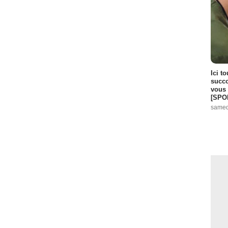
Ici t
succo
vous 
[SPO
samed