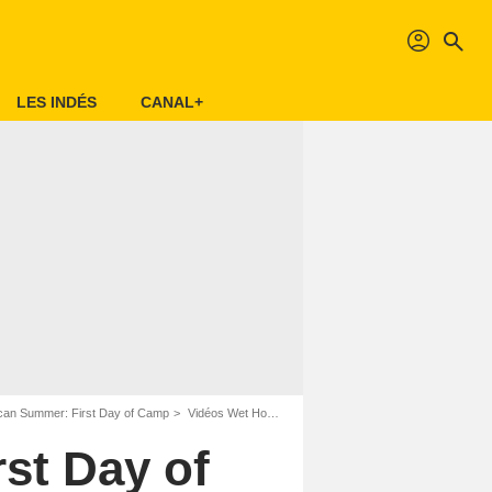
profil
search
LES INDÉS
CANAL+
can Summer: First Day of Camp
Vidéos Wet Hot American Summer: First Day of Camp S01
st Day of