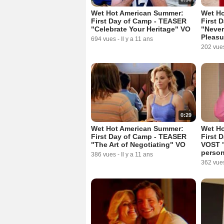
Wet Hot American Summer:
Wet H
First Day of Camp - TEASER
First 
"Celebrate Your Heritage" VO
"Never
Pleasu
694 vues
-
Il y a 11 ans
202 vue
0:29
Wet Hot American Summer:
Wet Ho
First Day of Camp - TEASER
First 
"The Art of Negotiating" VO
VOST "
person
386 vues
-
Il y a 11 ans
362 vue