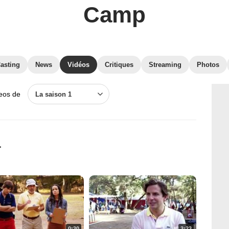
Camp
asting
News
Vidéos
Critiques
Streaming
Photos
deos de
La saison 1
1
0:30
3:23