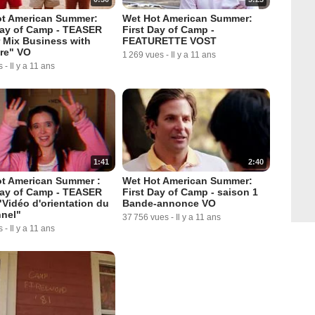
ot American Summer:
Wet Hot American Summer:
Day of Camp - TEASER
First Day of Camp -
 Mix Business with
FEATURETTE VOST
re" VO
1 269 vues
-
Il y a 11 ans
s
-
Il y a 11 ans
1:41
2:40
t American Summer :
Wet Hot American Summer:
Day of Camp - TEASER
First Day of Camp - saison 1
Vidéo d'orientation du
Bande-annonce VO
nel"
37 756 vues
-
Il y a 11 ans
s
-
Il y a 11 ans