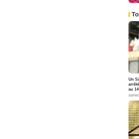
To
Un Si
arrêt
au 14
samed