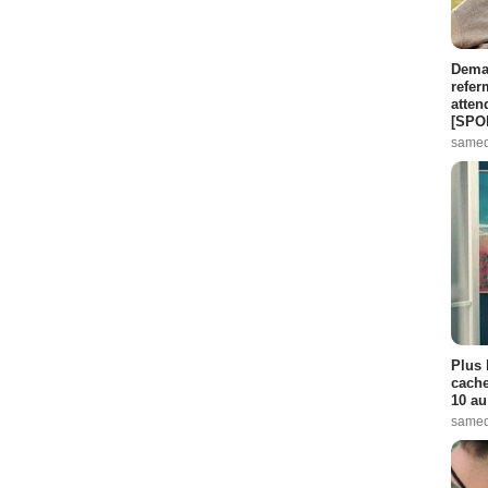
Demai
refer
atten
[SPO
samed
Plus 
cache
10 au
samed