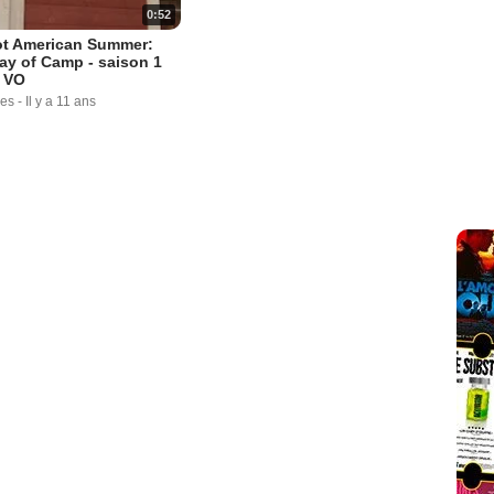
0:52
ot American Summer:
Day of Camp - saison 1
 VO
ues
-
Il y a 11 ans