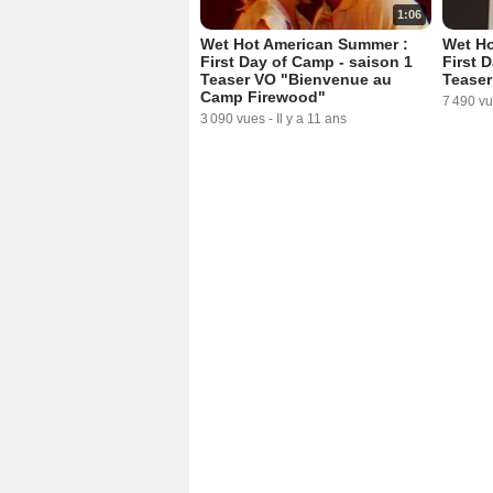
1:06
Wet Hot American Summer :
Wet H
First Day of Camp - saison 1
First 
Teaser VO "Bienvenue au
Teaser
Camp Firewood"
7 490 v
3 090 vues
-
Il y a 11 ans