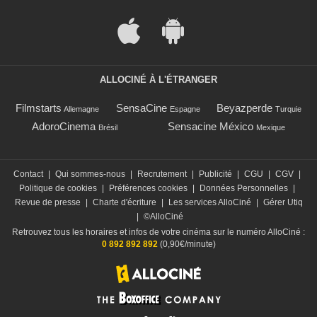
ALLOCINÉ À L'ÉTRANGER
Filmstarts
SensaCine
Beyazperde
Allemagne
Espagne
Turquie
AdoroCinema
Sensacine México
Brésil
Mexique
Contact
|
Qui sommes-nous
|
Recrutement
|
Publicité
|
CGU
|
CGV
|
Politique de cookies
|
Préférences cookies
|
Données Personnelles
|
Revue de presse
|
Charte d'écriture
|
Les services AlloCiné
|
Gérer Utiq
|
©AlloCiné
Retrouvez tous les horaires et infos de votre cinéma sur le numéro AlloCiné :
0 892 892 892
(0,90€/minute)