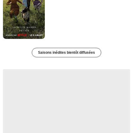
Saisons inédites bientôt diffusées