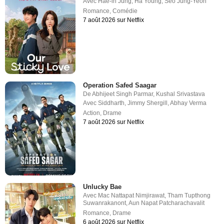
Avec
Hae-in Jung
,
Ha Young
,
Seo Jung-Yeon
Romance
,
Comédie
7 août 2026 sur Netflix
Operation Safed Saagar
De
Abhijeet Singh Parmar
,
Kushal Srivastava
Avec
Siddharth
,
Jimmy Shergill
,
Abhay Verma
Action
,
Drame
7 août 2026 sur Netflix
Unlucky Bae
Avec
Mac Nattapat Nimjirawat
,
Tham Tupthong
Suwanrakanont
,
Aun Napat Patcharachavalit
Romance
,
Drame
6 août 2026 sur Netflix