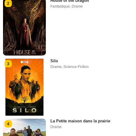
House of the Dragon
2
Fantastique
,
Drame
Silo
3
Drame
,
Science Fiction
La Petite maison dans la prairie
4
Drame