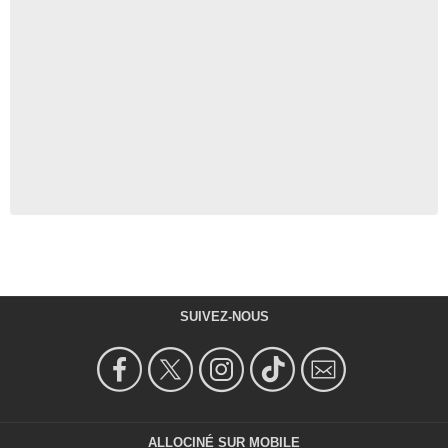
SUIVEZ-NOUS
ALLOCINÉ SUR MOBILE