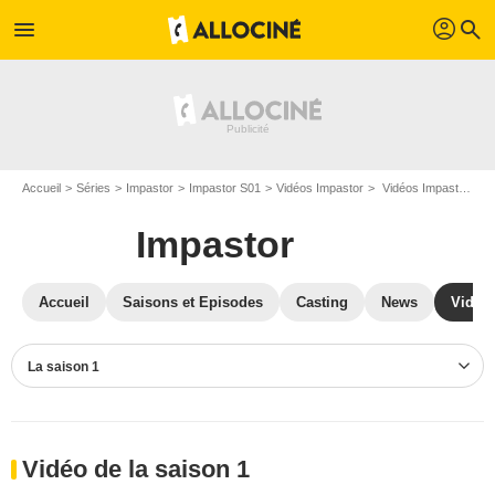
profil
menu
search
Accueil
Séries
Impastor
Impastor S01
Vidéos Impastor
Vidéos Impastor S01
Impastor
Accueil
Saisons et Episodes
Casting
News
Vidéo
La saison 1
Vidéo de la saison 1