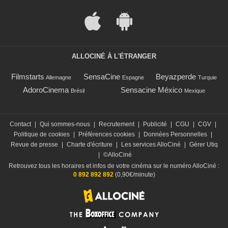
ALLOCINÉ À L'ÉTRANGER
Filmstarts
SensaCine
Beyazperde
Allemagne
Espagne
Turquie
AdoroCinema
Sensacine México
Brésil
Mexique
Contact
|
Qui sommes-nous
|
Recrutement
|
Publicité
|
CGU
|
CGV
|
Politique de cookies
|
Préférences cookies
|
Données Personnelles
|
Revue de presse
|
Charte d'écriture
|
Les services AlloCiné
|
Gérer Utiq
|
©AlloCiné
Retrouvez tous les horaires et infos de votre cinéma sur le numéro AlloCiné :
0 892 892 892
(0,90€/minute)