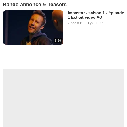
Bande-annonce & Teasers
Impastor - saison 1 - épisode
1 Extrait vidéo VO
7 233 vues
-
Il y a 11 ans
3:20